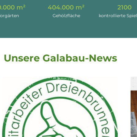
0.000
 m²
404.000
 m²
2100
orgärten
Gehölzfläche
kontrollierte Spie
Unsere Galabau-News