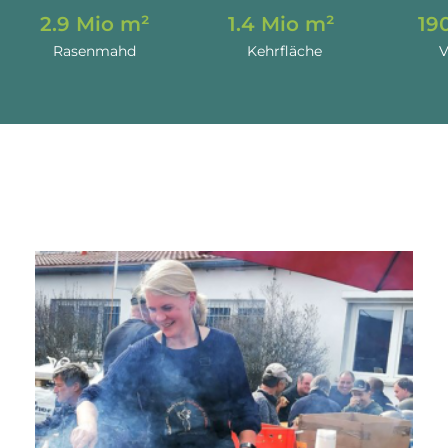
2.9
 Mio m²
1.4
 Mio m² 
19
Rasenmahd
Kehrfläche
V