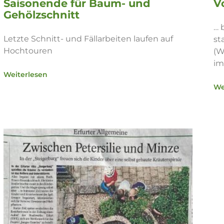
Saisonende für Baum- und
V
Gehölzschnitt
… 
Letzte Schnitt- und Fällarbeiten laufen auf
st
Hochtouren
(W
im
Weiterlesen
We