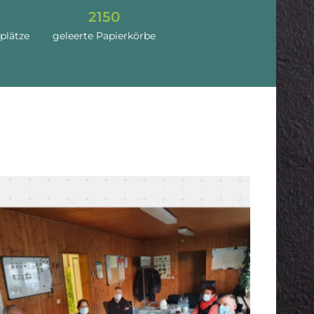
2150
lplätze
geleerte Papierkörbe